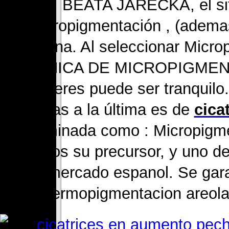
BEATA JARECKA, el sit
Micropigmentación , (adema
Espana. Al seleccionar Micr
CLÍNICA DE MICROPIGMEN
mujeres puede ser tranquilo.
técnicas a la última es de
cica
denominada como : Micropigme
somos su precursor, y uno de 
mercado espanol. Se gara
Dermopigmentacion areol