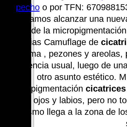
pecho
o por TFN: 670988153
deseamos alcanzar una nueva
ayuda de la micropigmentación
mamarias Camuflage de
cicat
mama , pezones y areolas, p
apariencia usual, luego de un
otro asunto estético. 
micropigmentación
cicatrice
cejas, ojos y labios, pero no 
asimismo llega a la zona de l