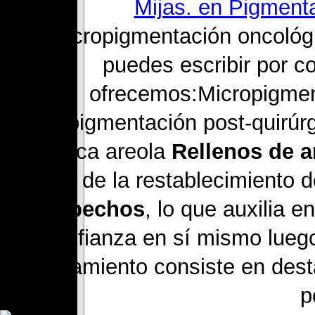
3 .Micropigmentación oncológ
puedes escribir por c
ofrecemos:Micropigment
Micropigmentación post-quirúrg
médica areola
Rellenos de 
objetivo de la restablecimiento 
de pechos
, lo que auxilia 
confianza en sí mismo luego
tratamiento consiste en desta
p