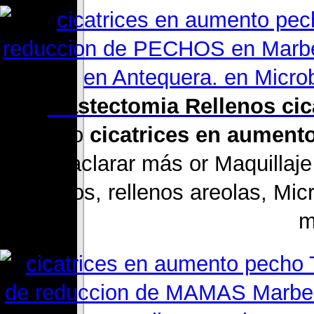
2 .
Mastectomia Rellenos cic
como
cicatrices en aumen
Desea aclarar más or Maquillaje
pechos, rellenos areolas, Mic
m