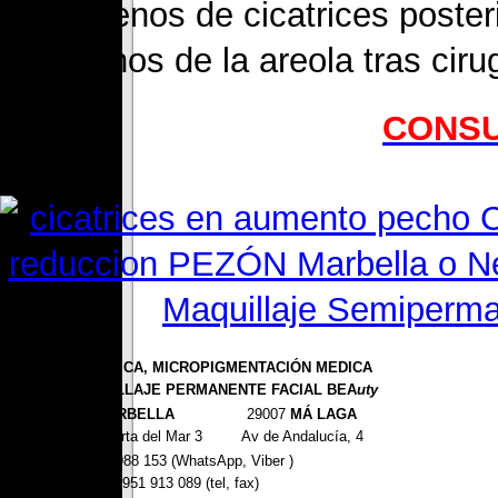
Rellenos de cicatrices poste
Rellenos de la areola tras cir
CONSU
CLÍNICA ESTÉTICA, MICROPIGMENTACIÓN MEDICA
Málaga y MAQUILLAJE PERMANENTE FACIAL BEA
uty
29600
MARBELLA
29007
MÁ LAGA
Avd. De la Puerta del Mar 3
Av de Andalucía, 4
670 988 153 (WhatsApp, Viber )
951 913 089 (tel, fax)