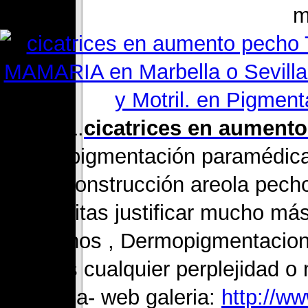
m
1.
cicatrices en aument
Micropigmentación paramédic
Reconstrucción areola pech
Necesitas justificar mucho más
pechos , Dermopigmentacion
Tienes cualquier perplejidad o
pagina- web galeria:
http://w