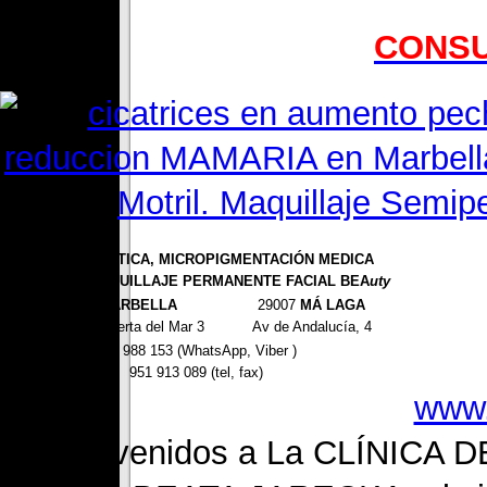
CONSU
CLÍNICA ESTÉTICA, MICROPIGMENTACIÓN MEDICA
en Málaga y MAQUILLAJE PERMANENTE FACIAL BEA
uty
29600
MARBELLA
29007
MÁ LAGA
Avd. De la Puerta del Mar 3
Av de Andalucía, 4
670 988 153 (WhatsApp, Viber )
951 913 089 (tel, fax)
www.
Bienvenidos a La CLÍNIC