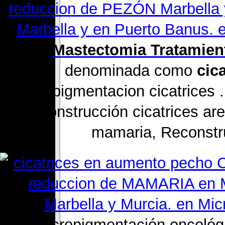
2 .
Mastectomia Tratamient
denominada como
cic
Dermopigmentacion cicatrices 
de reconstrucción cicatrices ar
mamaria, Reconstr
3 .Micropigmentación oncológ