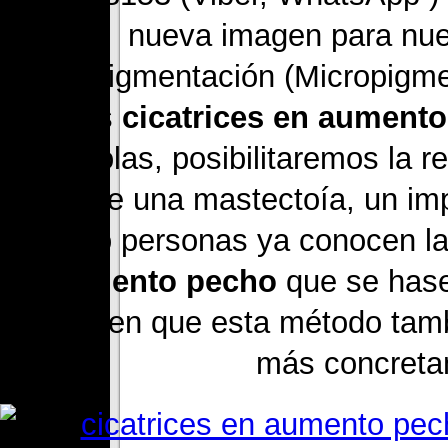
nueva imagen para nue
micropigmentación (Micropigm
Areolas
cicatrices en aument
y areolas, posibilitaremos la r
luego de una mastectoía, un imp
Mucho personas ya conoce
en aumento pecho
que se hase
conocen que esta método tambié
más concreta