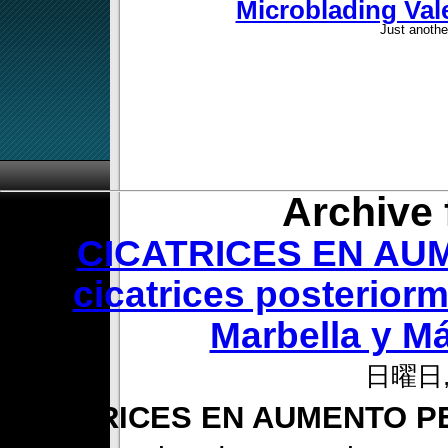
Microblading Vale
Just anothe
Archive 
CICATRICES EN AUM
cicatrices posterio
Marbella y Má
日曜日, 
CICATRICES EN AUMENTO 