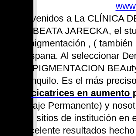
www.
Bienvenidos a La CLÍNIC
BEATA JARECKA, el stu
Micropigmentación , ( también
en Espana. Al seleccionar D
MICROPIGMENTACION BEAuty
ser tranquilo. Es el más preci
de
cicatrices en aumento
Maquillaje Permanente) y nosot
pocos sitios de institución en
excelente resultados hecho