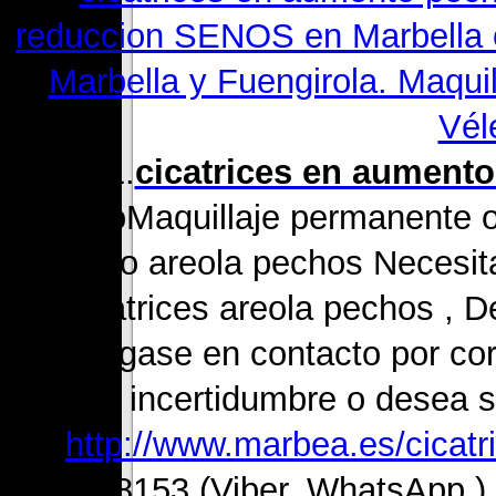
1.
cicatrices en aument
comoMaquillaje permanente 
pecho
o areola pechos Necesi
cicatrices areola pechos ,
póngase en contacto por corr
incertidumbre o desea s
http://www.marbea.es/cicat
670988153 (Viber, WhatsApp )